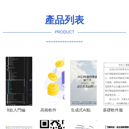
產品列表
PRODUCT
----------------
8款入門編
高格軟件
生成式AI點
基礎軟件服
程必備的
以基礎軟件
燃全球云服
務 智能制
macOS精
服務為基
務支出，
造發展的核