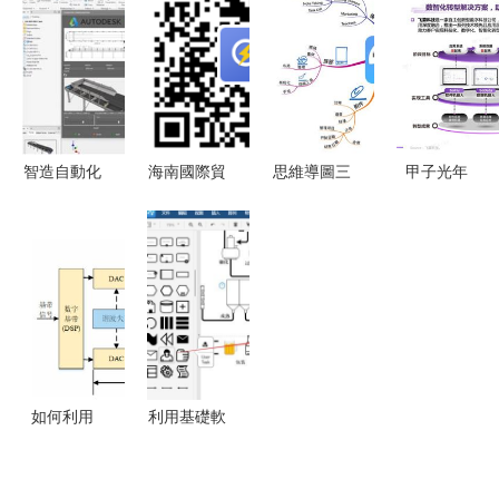
品軟件，輕
石，引領智
2024年預
心支撐與未
松完成開發
能制造新篇
估增長
來藍圖
工作基礎軟
章
20%，微軟
件服務
加速追趕
AWS基礎軟
智造自動化
海南國際貿
思維導圖三
甲子光年
件服務
新篇章 中
易“窗口”(口
大軟件(最
2023信創
電杉帝踐行
岸監管服務
正宗 最強
軟件品牌影
智能制造新
信息系統)
大 最流行)
響力研究報
模式
項目(一期)-
基礎操作
告 基礎軟
集采基礎軟
件服務篇
件產品包項
目 構建智
如何利用
利用基礎軟
慧口岸的數
NAFE模擬
件服務繪制
字基石
前端，打造
商品生產工