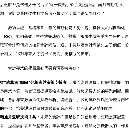
后做賬都是機器人干的活了”這一觀點引發了廣泛討論。面對自動化浪
潮，會計專業的學生和從業者不禁要問：我們還要學什么？
必須承認，基礎核算工作的自動化是大勢所趨。機器人流程自動化
（RPA）能夠高效、準確地完成錄入、對賬、報表生成等重復性任務，這
確實會沖擊傳統的核算會計崗位。這并不意味著會計專業失去了價值，恰
恰相反，它對專業人才提出了更高、更核心的要求。
會計專業的學習重心需要實現戰略轉移：
從“核算者”轉向“分析者與決策支持者”
：機器處理數據，但解讀數據、洞
察商業本質、為管理層提供戰略決策建議，始終需要人類的專業判斷。因
此，會計專業必須深化財務分析、管理會計、公司戰略與風險管理等內容
的學習，培養通過財務數據透視企業經營、預測未來趨勢的能力。
精通并駕馭技術工具
：未來的會計不僅是軟件的使用者，更應是其配置
者、流程設計者甚至監督者。學習重點應包括：理解財務機器人的工作原