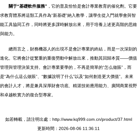
關于“基礎軟件服務”
，它的普及恰恰是會計專業教育的催化劑。它要
求教育體系將這類工具作為“新基礎”納入教學，讓學生從入門就學會與智
能工具協同工作，同時將更多課時解放出來，用于培養上述更高階的思維
與能力。
總而言之，財務機器人的出現不是會計專業的終結，而是一次深刻的
進化。它將會計從繁重的重復勞動中解放出來，推動其回歸本質——價值
管理與管理決策支持。會計專業要學的，不再是簡單的“怎么做賬”，而
是“為什么這么做賬”、“數據說明了什么”以及“如何創造更大價值”。未來
的會計人才，將是兼具深厚財會功底、精湛技術應用能力、廣闊商業視野
和卓越軟實力的復合型專家。
如若轉載，請注明出處：http://www.kq999.com.cn/product/37.html
更新時間：2026-08-06 11:36:11